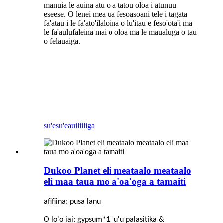
manuia le auina atu o a tatou oloa i atunuu
eseese. O lenei mea ua fesoasoani tele i tagata
fa'atau i le fa'ato'ilaloina o lu'itau e feso'ota'i ma
le fa'aulufaleina mai o oloa ma le maualuga o tau
o felauaiga.
su'esu'e
auiliiliga
Dukoo Planet eli meataalo meataalo
eli maa taua mo a'oa'oga a tamaiti
afifiina: pusa lanu
O lo'o iai: gypsum*1, u'u palasitika &