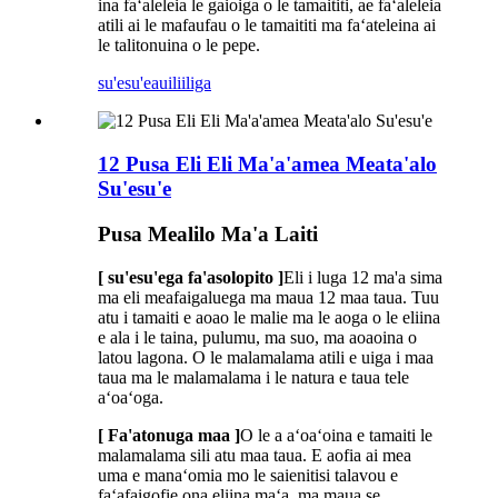
ina faʻaleleia le gaioiga o le tamaititi, ae faʻaleleia
atili ai le mafaufau o le tamaititi ma faʻateleina ai
le talitonuina o le pepe.
su'esu'e
auiliiliga
12 Pusa Eli Eli Ma'a'amea Meata'alo
Su'esu'e
Pusa Mealilo Ma'a Laiti
[ su'esu'ega fa'asolopito ]
Eli i luga 12 ma'a sima
ma eli meafaigaluega ma maua 12 maa taua. Tuu
atu i tamaiti e aoao le malie ma le aoga o le eliina
e ala i le taina, pulumu, ma suo, ma aoaoina o
latou lagona. O le malamalama atili e uiga i maa
taua ma le malamalama i le natura e taua tele
aʻoaʻoga.
[ Fa'atonuga maa ]
O le a aʻoaʻoina e tamaiti le
malamalama sili atu maa taua. E aofia ai mea
uma e manaʻomia mo le saienitisi talavou e
faʻafaigofie ona eliina maʻa, ma maua se