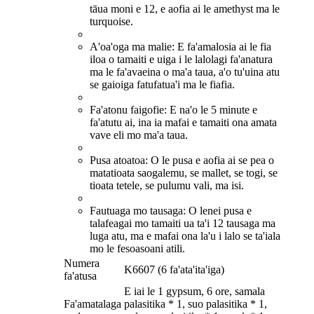
tāua moni e 12, e aofia ai le amethyst ma le
turquoise.
A'oa'oga ma malie: E fa'amalosia ai le fia
iloa o tamaiti e uiga i le lalolagi fa'anatura
ma le fa'avaeina o ma'a taua, a'o tu'uina atu
se gaioiga fatufatua'i ma le fiafia.
Fa'atonu faigofie: E na'o le 5 minute e
fa'atutu ai, ina ia mafai e tamaiti ona amata
vave eli mo ma'a taua.
Pusa atoatoa: O le pusa e aofia ai se pea o
matatioata saogalemu, se mallet, se togi, se
tioata tetele, se pulumu vali, ma isi.
Fautuaga mo tausaga: O lenei pusa e
talafeagai mo tamaiti ua ta'i 12 tausaga ma
luga atu, ma e mafai ona la'u i lalo se ta'iala
mo le fesoasoani atili.
Numera
K6607 (6 fa'ata'ita'iga)
fa'atusa
E iai le 1 gypsum, 6 ore, samala
Fa'amatalaga
palasitika * 1, suo palasitika * 1,