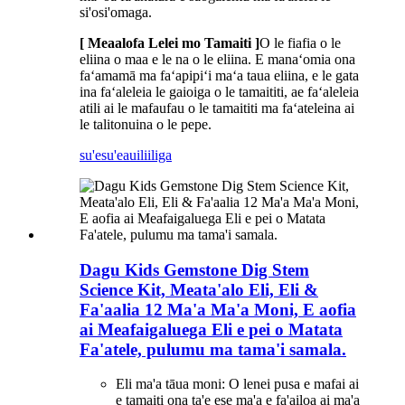
si'osi'omaga.
[ Meaalofa Lelei mo Tamaiti ]
O le fiafia o le
eliina o maa e le na o le eliina. E manaʻomia ona
faʻamamā ma faʻapipiʻi maʻa taua eliina, e le gata
ina faʻaleleia le gaioiga o le tamaititi, ae faʻaleleia
atili ai le mafaufau o le tamaititi ma faʻateleina ai
le talitonuina o le pepe.
su'esu'e
auiliiliga
Dagu Kids Gemstone Dig Stem
Science Kit, Meata'alo Eli, Eli &
Fa'aalia 12 Ma'a Ma'a Moni, E aofia
ai Meafaigaluega Eli e pei o Matata
Fa'atele, pulumu ma tama'i samala.
Eli ma'a tāua moni: O lenei pusa e mafai ai
e tamaiti ona ta'e ese ma'a e fa'ailoa ai ma'a