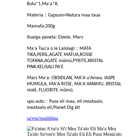
Bulu*1,Ma'a*8,
：
Materia
Gypsum+Natura maa taua
Mamafa:200g
Ituaiga paneta: Eleele, Mars
：
Ma'a Tau'a o le Lalolagi
MATA
,
,
,
TIKA
PERIL
AGATE MATUA
ROSSE
,
,
,
TOFANA
AGATE mūmū
PYRITE
KRISTAL
,
PINK
KELISALI PA'E
Mars Ma'a: OBSIDLAN, MA'A u'Amea, IASPE
MUMULA, MA'A ROSE, MA'A VANIMU, KRISTAL
violē, FLUORITE mūmū.
：
upu autu
Pusa eli maa, eli meataalo,
,
meataalo eli
Planet Dig kit
su'esu'e
auiliiliga