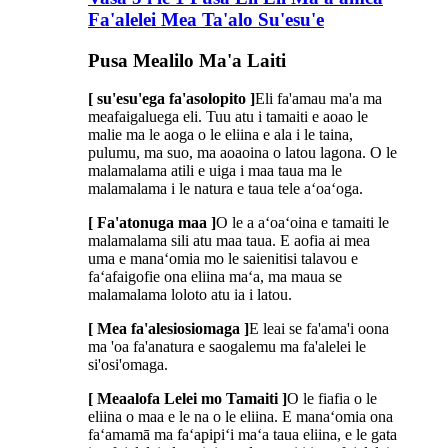
Fa'alelei Mea Ta'alo Su'esu'e
Pusa Mealilo Ma'a Laiti
[ su'esu'ega fa'asolopito ]
Eli fa'amau ma'a ma
meafaigaluega eli. Tuu atu i tamaiti e aoao le
malie ma le aoga o le eliina e ala i le taina,
pulumu, ma suo, ma aoaoina o latou lagona. O le
malamalama atili e uiga i maa taua ma le
malamalama i le natura e taua tele aʻoaʻoga.
[ Fa'atonuga maa ]
O le a aʻoaʻoina e tamaiti le
malamalama sili atu maa taua. E aofia ai mea
uma e manaʻomia mo le saienitisi talavou e
faʻafaigofie ona eliina maʻa, ma maua se
malamalama loloto atu ia i latou.
[ Mea fa'alesiosiomaga ]
E leai se fa'ama'i oona
ma 'oa fa'anatura e saogalemu ma fa'alelei le
si'osi'omaga.
[ Meaalofa Lelei mo Tamaiti ]
O le fiafia o le
eliina o maa e le na o le eliina. E manaʻomia ona
faʻamamā ma faʻapipiʻi maʻa taua eliina, e le gata