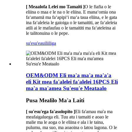
[ Meaalofa Lelei mo Tamaiti ]
O le fiafia o le
eliina o maa e le na o le eliina. E manaʻomia ona
faʻamamā ma faʻapipiʻi maʻa taua eliina, e le gata
ina faʻaleleia le gaioiga o le tamaititi, ae faʻaleleia
atili ai le mafaufau o le tamaititi ma faʻateleina ai
le talitonuina o le pepe.
su'esu'e
auiliiliga
OEM&ODM Eli ma'a ma'a ma'a'a
eli Kit mea fa'alelei fa'alelei 16PCS Eli
ma'a ma'amea Su'esu'e Meataalo
Pusa Mealilo Ma'a Laiti
[ su'esu'ega fa'asolopito ]
Eli fa'amau ma'a ma
meafaigaluega eli. Tuu atu i tamaiti e aoao le
malie ma le aoga o le eliina e ala i le taina,
pulumu, ma suo, ma aoaoina o latou lagona. O le