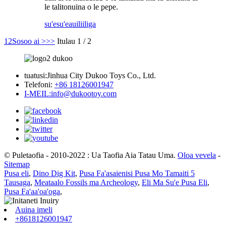
le talitonuina o le pepe.
su'esu'e
auiliiliga
1
2
Sosoo ai >
>>
Itulau 1 / 2
tuatusi:
Jinhua City Dukoo Toys Co., Ltd.
Telefoni:
+86 18126001947
I-MEIL:
info@dukootoy.com
© Puletaofia - 2010-2022 : Ua Taofia Aia Tatau Uma.
Oloa vevela
-
Sitemap
Pusa eli
,
Dino Dig Kit
,
Pusa Fa'asaienisi Pusa Mo Tamaiti 5
Tausaga
,
Meataalo Fossils ma Archeology
,
Eli Ma Su'e Pusa Eli
,
Pusa Fa'aa'oa'oga
,
Auina imeli
+8618126001947