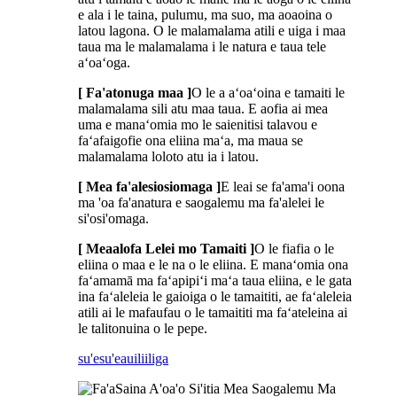
e ala i le taina, pulumu, ma suo, ma aoaoina o
latou lagona. O le malamalama atili e uiga i maa
taua ma le malamalama i le natura e taua tele
aʻoaʻoga.
[ Fa'atonuga maa ]
O le a aʻoaʻoina e tamaiti le
malamalama sili atu maa taua. E aofia ai mea
uma e manaʻomia mo le saienitisi talavou e
faʻafaigofie ona eliina maʻa, ma maua se
malamalama loloto atu ia i latou.
[ Mea fa'alesiosiomaga ]
E leai se fa'ama'i oona
ma 'oa fa'anatura e saogalemu ma fa'alelei le
si'osi'omaga.
[ Meaalofa Lelei mo Tamaiti ]
O le fiafia o le
eliina o maa e le na o le eliina. E manaʻomia ona
faʻamamā ma faʻapipiʻi maʻa taua eliina, e le gata
ina faʻaleleia le gaioiga o le tamaititi, ae faʻaleleia
atili ai le mafaufau o le tamaititi ma faʻateleina ai
le talitonuina o le pepe.
su'esu'e
auiliiliga