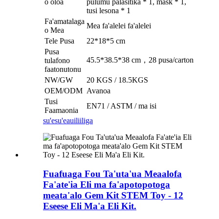
o oloa
pulumu palasitika * 1, mask * 1,
tusi lesona * 1
Fa'amatalaga
Mea fa'alelei fa'alelei
o Mea
Tele Pusa
22*18*5 cm
Pusa
45.5*38.5*38 cm，28 pusa/carton
tulafono
faatonutonu
NW/GW
20 KGS / 18.5KGS
OEM/ODM
Avanoa
Tusi
EN71 / ASTM / ma isi
Faamaonia
su'esu'e
auiliiliga
Fuafuaga Fou Ta'uta'ua Meaalofa
Fa'ate'ia Eli ma fa'apotopotoga
meata'alo Gem Kit STEM Toy - 12
Eseese Eli Ma'a Eli Kit.