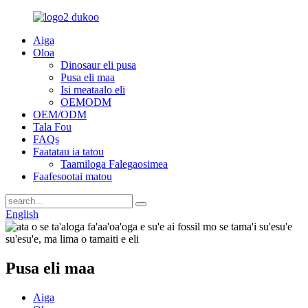
Aiga
Oloa
Dinosaur eli pusa
Pusa eli maa
Isi meataalo eli
OEMODM
OEM/ODM
Tala Fou
FAQs
Faatatau ia tatou
Taamiloga Falegaosimea
Faafesootai matou
English
Pusa eli maa
Aiga