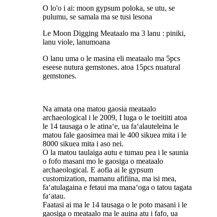
O lo'o i ai: moon gypsum poloka, se utu, se
pulumu, se samala ma se tusi lesona
Le Moon Digging Meataalo ma 3 lanu : piniki,
lanu viole, lanumoana
O lanu uma o le masina eli meataalo ma 5pcs
eseese nutura gemstones. atoa 15pcs nuatural
gemstones.
Na amata ona matou gaosia meataalo
archaeological i le 2009, I luga o le toeitiiti atoa
le 14 tausaga o le atinaʻe, ua faʻalauteleina le
matou fale gaosimea mai le 400 sikuea mita i le
8000 sikuea mita i aso nei.
O la matou taulaiga autu e tumau pea i le saunia
o fofo masani mo le gaosiga o meataalo
archaeological. E aofia ai le gypsum
customization, mamanu afifiina, ma isi mea,
faʻatulagaina e fetaui ma manaʻoga o tatou tagata
faʻatau.
Faatasi ai ma le 14 tausaga o le poto masani i le
gaosiga o meataalo ma le auina atu i fafo, ua