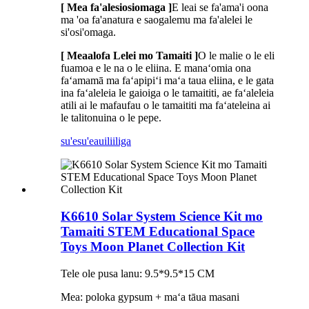
[ Mea fa'alesiosiomaga ]
E leai se fa'ama'i oona
ma 'oa fa'anatura e saogalemu ma fa'alelei le
si'osi'omaga.
[ Meaalofa Lelei mo Tamaiti ]
O le malie o le eli
fuamoa e le na o le eliina. E manaʻomia ona
faʻamamā ma faʻapipiʻi maʻa taua eliina, e le gata
ina faʻaleleia le gaioiga o le tamaititi, ae faʻaleleia
atili ai le mafaufau o le tamaititi ma faʻateleina ai
le talitonuina o le pepe.
su'esu'e
auiliiliga
K6610 Solar System Science Kit mo
Tamaiti STEM Educational Space
Toys Moon Planet Collection Kit
Tele ole pusa lanu: 9.5*9.5*15 CM
Mea: poloka gypsum + maʻa tāua masani