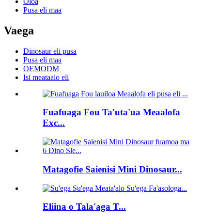
Oloa
Pusa eli maa
Vaega
Dinosaur eli pusa
Pusa eli maa
OEMODM
Isi meataalo eli
Fuafuaga Fou Ta'uta'ua Meaalofa
Exc...
Matagofie Saienisi Mini Dinosaur...
Eliina o Tala'aga T...