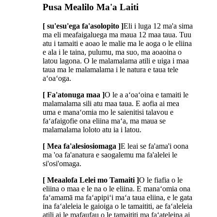
Pusa Mealilo Ma'a Laiti
[ su'esu'ega fa'asolopito ]
Eli i luga 12 ma'a sima
ma eli meafaigaluega ma maua 12 maa taua. Tuu
atu i tamaiti e aoao le malie ma le aoga o le eliina
e ala i le taina, pulumu, ma suo, ma aoaoina o
latou lagona. O le malamalama atili e uiga i maa
taua ma le malamalama i le natura e taua tele
aʻoaʻoga.
[ Fa'atonuga maa ]
O le a aʻoaʻoina e tamaiti le
malamalama sili atu maa taua. E aofia ai mea
uma e manaʻomia mo le saienitisi talavou e
faʻafaigofie ona eliina maʻa, ma maua se
malamalama loloto atu ia i latou.
[ Mea fa'alesiosiomaga ]
E leai se fa'ama'i oona
ma 'oa fa'anatura e saogalemu ma fa'alelei le
si'osi'omaga.
[ Meaalofa Lelei mo Tamaiti ]
O le fiafia o le
eliina o maa e le na o le eliina. E manaʻomia ona
faʻamamā ma faʻapipiʻi maʻa taua eliina, e le gata
ina faʻaleleia le gaioiga o le tamaititi, ae faʻaleleia
atili ai le mafaufau o le tamaititi ma faʻateleina ai