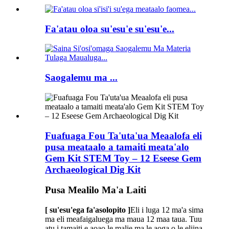
Fa'atau oloa su'esu'e su'esu'e...
Saogalemu ma ...
Fuafuaga Fou Ta'uta'ua Meaalofa eli
pusa meataalo a tamaiti meata'alo
Gem Kit STEM Toy – 12 Eseese Gem
Archaeological Dig Kit
Pusa Mealilo Ma'a Laiti
[ su'esu'ega fa'asolopito ]
Eli i luga 12 ma'a sima
ma eli meafaigaluega ma maua 12 maa taua. Tuu
atu i tamaiti e aoao le malie ma le aoga o le eliina