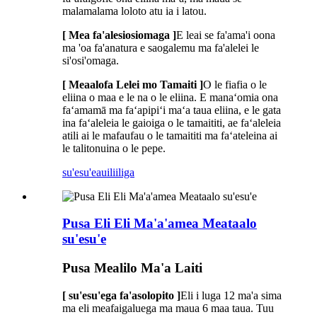
malamalama loloto atu ia i latou.
[ Mea fa'alesiosiomaga ]
E leai se fa'ama'i oona
ma 'oa fa'anatura e saogalemu ma fa'alelei le
si'osi'omaga.
[ Meaalofa Lelei mo Tamaiti ]
O le fiafia o le
eliina o maa e le na o le eliina. E manaʻomia ona
faʻamamā ma faʻapipiʻi maʻa taua eliina, e le gata
ina faʻaleleia le gaioiga o le tamaititi, ae faʻaleleia
atili ai le mafaufau o le tamaititi ma faʻateleina ai
le talitonuina o le pepe.
su'esu'e
auiliiliga
Pusa Eli Eli Ma'a'amea Meataalo
su'esu'e
Pusa Mealilo Ma'a Laiti
[ su'esu'ega fa'asolopito ]
Eli i luga 12 ma'a sima
ma eli meafaigaluega ma maua 6 maa taua. Tuu