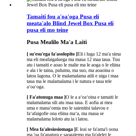
Tamaiti fou a'oa'oga Pusa eli
meata'alo Blind Jewel Box Pusa eli
pusa eli mo teine
Pusa Mealilo Ma'a Laiti
[ su'esu'ega fa'asolopito ]
Eli i luga 12 ma'a sima
ma eli meafaigaluega ma maua 12 maa taua. Tuu
atu i tamaiti e aoao le malie ma le aoga o le eliina
e ala i le taina, pulumu, ma suo, ma aoaoina o
latou lagona. O le malamalama atili e uiga i maa
taua ma le malamalama i le natura e taua tele
aʻoaʻoga.
[ Fa'atonuga maa ]
O le a aʻoaʻoina e tamaiti le
malamalama sili atu maa taua. E aofia ai mea
uma e manaʻomia mo le saienitisi talavou e
faʻafaigofie ona eliina maʻa, ma maua se
malamalama loloto atu ia i latou.
[ Mea fa'alesiosiomaga ]
E leai se fa'ama'i oona
ma 'oa fa'anatura e saogalemu ma fa'alelei le