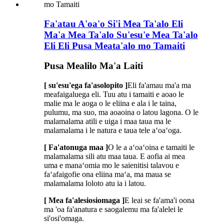
Fa'atau A'oa'o Si'i Mea Ta'alo Eli
Ma'a Mea Ta'alo Su'esu'e Mea Ta'alo
Eli Eli Pusa Meata'alo mo Tamaiti
Pusa Mealilo Ma'a Laiti
[ su'esu'ega fa'asolopito ]
Eli fa'amau ma'a ma
meafaigaluega eli. Tuu atu i tamaiti e aoao le
malie ma le aoga o le eliina e ala i le taina,
pulumu, ma suo, ma aoaoina o latou lagona. O le
malamalama atili e uiga i maa taua ma le
malamalama i le natura e taua tele aʻoaʻoga.
[ Fa'atonuga maa ]
O le a aʻoaʻoina e tamaiti le
malamalama sili atu maa taua. E aofia ai mea
uma e manaʻomia mo le saienitisi talavou e
faʻafaigofie ona eliina maʻa, ma maua se
malamalama loloto atu ia i latou.
[ Mea fa'alesiosiomaga ]
E leai se fa'ama'i oona
ma 'oa fa'anatura e saogalemu ma fa'alelei le
si'osi'omaga.