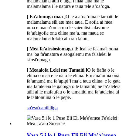
malamalama atili e uiga i maa taua ma le
malamalama i le natura e taua tele aʻoaʻoga.
[ Fa'atonuga maa ]
O le a aʻoaʻoina e tamaiti le
malamalama sili atu maa taua. E aofia ai mea
uma e manaʻomia mo le saienitisi talavou e
faʻafaigofie ona eliina maʻa, ma maua se
malamalama loloto atu ia i latou.
[ Mea fa'alesiosiomaga ]
E leai se fa'ama'i oona
ma 'oa fa'anatura e saogalemu ma fa'alelei le
si'osi'omaga.
[ Meaalofa Lelei mo Tamaiti ]
O le fiafia o le
eliina o maa e le na o le eliina. E manaʻomia ona
faʻamamā ma faʻapipiʻi maʻa taua eliina, e le gata
ina faʻaleleia le gaioiga o le tamaititi, ae faʻaleleia
atili ai le mafaufau o le tamaititi ma faʻateleina ai
le talitonuina o le pepe.
su'esu'e
auiliiliga
Vasa 5 i le 1 Pusa Eli Eli Ma'a'amea