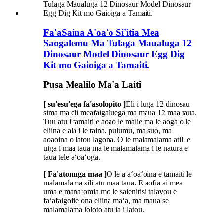
Fa'aSaina A'oa'o Si'itia Mea
Saogalemu Ma Tulaga Maualuga 12
Dinosaur Model Dinosaur Egg Dig
Kit mo Gaioiga a Tamaiti.
Pusa Mealilo Ma'a Laiti
[ su'esu'ega fa'asolopito ]
Eli i luga 12 dinosau
sima ma eli meafaigaluega ma maua 12 maa taua.
Tuu atu i tamaiti e aoao le malie ma le aoga o le
eliina e ala i le taina, pulumu, ma suo, ma
aoaoina o latou lagona. O le malamalama atili e
uiga i maa taua ma le malamalama i le natura e
taua tele aʻoaʻoga.
[ Fa'atonuga maa ]
O le a aʻoaʻoina e tamaiti le
malamalama sili atu maa taua. E aofia ai mea
uma e manaʻomia mo le saienitisi talavou e
faʻafaigofie ona eliina maʻa, ma maua se
malamalama loloto atu ia i latou.