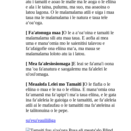
atu i tamaiti e aoao le malie ma le aoga o le eliina
e ala i le taina, pulumu, ma suo, ma aoaoina o
latou lagona. O le malamalama atili e uiga i maa
taua ma le malamalama i le natura e taua tele
aʻoaʻoga.
[ Fa'atonuga maa ]
O le a aʻoaʻoina e tamaiti le
malamalama sili atu maa taua. E aofia ai mea
uma e manaʻomia mo le saienitisi talavou e
faʻafaigofie ona eliina maʻa, ma maua se
malamalama loloto atu ia i latou.
[ Mea fa'alesiosiomaga ]
E leai se fa'ama'i oona
ma 'oa fa'anatura e saogalemu ma fa'alelei le
si'osi'omaga.
[ Meaalofa Lelei mo Tamaiti ]
O le fiafia o le
eliina o maa e le na o le eliina. E manaʻomia ona
faʻamamā ma faʻapipiʻi maʻa taua eliina, e le gata
ina faʻaleleia le gaioiga o le tamaititi, ae faʻaleleia
atili ai le mafaufau o le tamaititi ma faʻateleina ai
le talitonuina o le pepe.
su'esu'e
auiliiliga